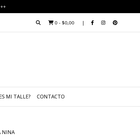
S++
0
-
$0,00
ES MI TALLE?
CONTACTO
 NINA