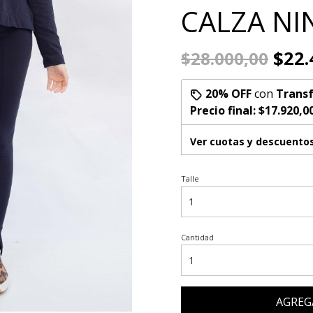
CALZA NI
$22.
$28.000,00
20% OFF
con
Transf
Precio final:
$17.920,0
Ver cuotas y descuento
Talle
Cantidad
AGREG