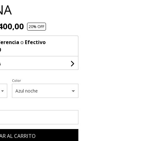
NA
400,00
20
% OFF
erencia
o
Efectivo
0
s
Color
AR AL CARRITO